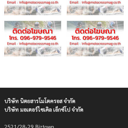
บริษัท นิตยสารโมโตครอส จำกัด
บริษัท มอเตอร์ไซเคิล เอ็กซ์โป จำกัด
2521/28-29 Biztown