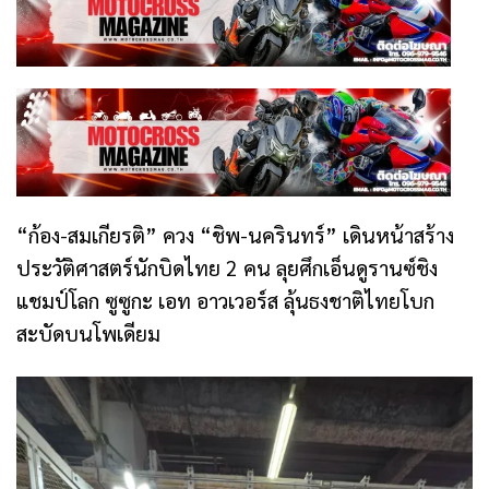
“ก้อง-สมเกียรติ” ควง “ชิพ-นครินทร์” เดินหน้าสร้าง
ประวัติศาสตร์นักบิดไทย 2 คน ลุยศึกเอ็นดูรานซ์ชิง
แชมป์โลก ซูซูกะ เอท อาวเวอร์ส ลุ้นธงชาติไทยโบก
สะบัดบนโพเดียม