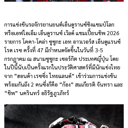
การแข่งขันรถจักรยานยนต์เอ็นดูรานซ์ชิงแชมป์โลก
หรือเอฟไอเอ็ม เอ็นดูรานซ์ เวิลด์ แชมเปี้ยนชิพ 2026
รายการ โคคา-โคล่า ซูซูกะ เอท อาวเวอร์ส เอ็นดูแรนซ์
โรด เรซ ครั้งที่ 47 มีกำหนดจัดขึ้นในวันที่ 3-5
กรกฎาคม ณ สนามซูซูกะ เซอร์กิต ประเทศญี่ปุ่น โดย
ในปีนี้นับเป็นครั้งแรกในประวัติศาสตร์ที่มีนักแข่งไทย
จาก “ฮอนด้า เรซซิ่ง ไทยแลนด์” เข้าร่วมการแข่งขัน
พร้อมกันถึง 2 คนซึ่งก็คือ “ก้อง” สมเกียรติ จันทรา และ
“ชิพ” นครินทร์ อธิรัฐภูวภัทร์