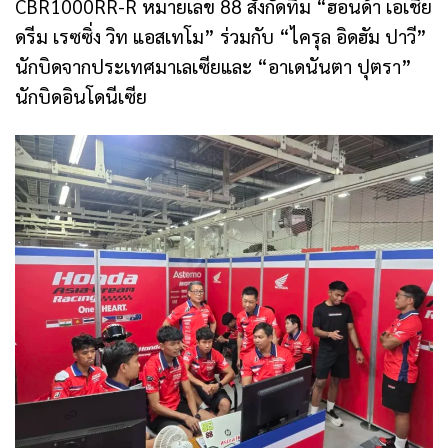
CBR1000RR-R หมายเลข 88 สังกัดทีม “ฮอนด้า เอเชีย
ดรีม เรซซิ่ง วิท แอสเทโม” ร่วมกับ “ไครุล อิดฮัม ปาวี”
นักบิดจากประเทศมาเลเซียและ “อาเดนันตา ปุตรา”
นักบิดอินโดนีเซีย