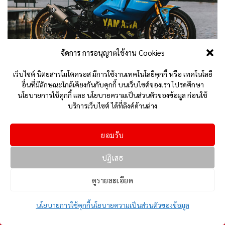
จัดการ การอนุญาตใช้งาน Cookies
เท่ดีนะ!! YAMAHA XSR900 2022 ลุคแบบ R ตัวแข่งยุค 90s
เว็บไซต์ นิตยสารโมโตครอส มีการใช้งานเทคโนโลยีคุกกี้ หรือ เทคโนโลยี
อื่นที่มีลักษณะใกล้เคียงกันกับคุกกี้ บนเว็บไซต์ของเรา โปรดศึกษา
ผลงานจาก JMR Design บนแนวแต่งแบบตัวแข่ง RETRO
นโยบายการใช้คุกกี้ และ นโยบายความเป็นส่วนตัวของข้อมูล ก่อนใช้
STYLE ที่ได้รับแรงบันดาลใจจาก Yamaha YZF750 เวอร์ชันปี
บริการเว็บไซต์ ได้ที่ลิงค์ด้านล่าง
1992 ฟีลลิ่งสปอร์ตถูกเติมเต็ม
ยอมรับ
ปฏิเสธ
ดูรายละเอียด
นโยบายการใช้คุกกี้
นโยบายความเป็นส่วนตัวของข้อมูล
Home
10 Update
FB
Youtube