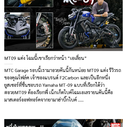
MT09 แต่ง โฉมนี้เขาเรียกว่าหน้า “เอเลี่ยน”
MTC Garage รอบนี้เรามาอวยคันนี้กันหน่อย MT09 แต่ง รีวิวรถ
ของคุณโฟล์ค เจ้าของแบรนด์ F2Carbon และเป็นอีกหนึ่ง
ยูสเซอร์ที่ชื่นชอบรถ Yamaha MT-09 แบบที่เรียกได้ว่า
#อวยMT09 ต้องเรียกพี่ เน็กเก็ตไบค์โฉมเอเลรายนคันนี้คือ
มาสเตอร์ออฟทอร์คจากยามาฮ่าบิ๊กไบค์ .....