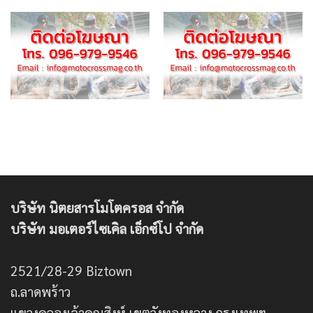
บริษัท นิตยสารโมโตครอส จำกัด
บริษัท มอเตอร์ไซเคิล เอ็กซ์โป จำกัด
2521/28-29 Biztown
ถ.ลาดพร้าว
แขวงคลองเจ้าคุณสิงห์ เขตวังทองหลาง กรุงเทพฯ