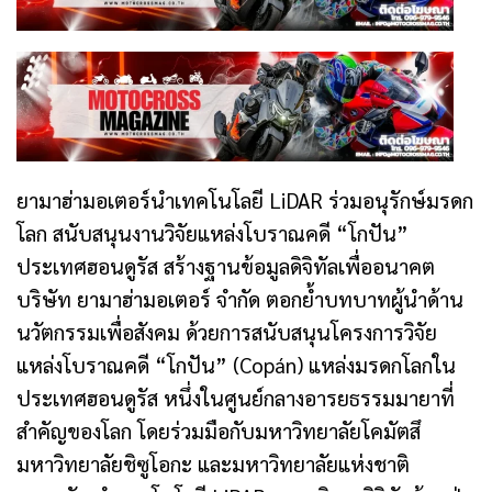
ยามาฮ่ามอเตอร์นำเทคโนโลยี LiDAR ร่วมอนุรักษ์มรดก
โลก สนับสนุนงานวิจัยแหล่งโบราณคดี “โกปัน”
ประเทศฮอนดูรัส สร้างฐานข้อมูลดิจิทัลเพื่ออนาคต
บริษัท ยามาฮ่ามอเตอร์ จำกัด ตอกย้ำบทบาทผู้นำด้าน
นวัตกรรมเพื่อสังคม ด้วยการสนับสนุนโครงการวิจัย
แหล่งโบราณคดี “โกปัน” (Copán) แหล่งมรดกโลกใน
ประเทศฮอนดูรัส หนึ่งในศูนย์กลางอารยธรรมมายาที่
สำคัญของโลก โดยร่วมมือกับมหาวิทยาลัยโคมัตสึ
มหาวิทยาลัยชิซูโอกะ และมหาวิทยาลัยแห่งชาติ