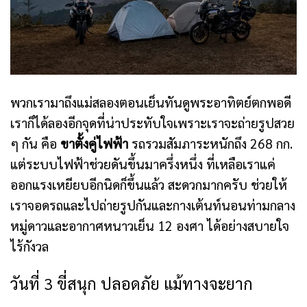
พวกเรามาถึงแม่สลองตอนเย็นทันดูพระอาทิตย์ตกพอดี
เราก็ได้ลองอีกจุดที่น่าประทับใจเพราะเราจะถ่ายรูปสวย
ๆ กัน คือ
ขาตั้งคู่ไฟฟ้า
รถรวมสัมภาระหนักถึง 268 กก.
แต่ระบบไฟฟ้าช่วยดันขึ้นมาครึ่งหนึ่ง ที่เหลือเราแค่
ออกแรงเหยียบอีกนิดก็ขึ้นแล้ว สะดวกมากครับ ช่วยให้
เราจอดรถและไปถ่ายรูปกันและกางเต้นท์นอนท่ามกลาง
หมู่ดาวและอากาศหนาวเย็น 12 องศา ได้อย่างสบายใจ
ไร้กังวล
วันที่ 3 ขี่สนุก ปลอดภัย แม้ทางจะยาก