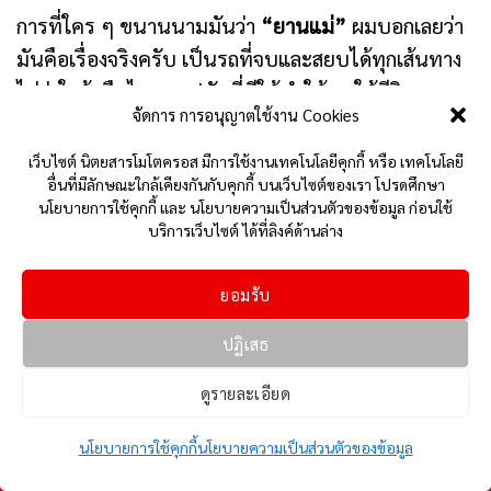
การที่ใคร ๆ ขนานนามมันว่า
“ยานแม่”
ผมบอกเลยว่า
มันคือเรื่องจริงครับ เป็นรถที่จบและสยบได้ทุกเส้นทาง
ไม่ว่าใกล้หรือไกล ออปชันที่มีให้ทำให้เราใช้ชีวิตบนรถ
จัดการ การอนุญาตใช้งาน Cookies
ได้จริง ๆ
เว็บไซต์ นิตยสารโมโตครอส มีการใช้งานเทคโนโลยีคุกกี้ หรือ เทคโนโลยี
นอกจากนี้ BMW ใส่ใจเรื่องความปลอดภัยและ
อื่นที่มีลักษณะใกล้เคียงกันกับคุกกี้ บนเว็บไซต์ของเรา โปรดศึกษา
นโยบายการใช้คุกกี้ และ นโยบายความเป็นส่วนตัวของข้อมูล ก่อนใช้
เทคโนโลยีที่ทำให้การเดินทางไกลเป็นเรื่องง่ายและสนุก
บริการเว็บไซต์ ได้ที่ลิงค์ด้านล่าง
เพราะปลายทางที่แท้จริงไม่ใช่จุดหมายที่เราอยากไป
แต่เป็นบ้าน บ้านที่มีคนที่เรารักรอเราอยู่ต่างหาก
ยอมรับ
ขอขอบคุณ
BMW Motorrad Thailand
สำหรับรถ
ปฏิเสธ
BMW R1300 GSA Option 719 ASA
ที่ให้ผมได้ทำตาม
ดูรายละเอียด
ความฝันและได้สัมผัสสมรรถนะของยานแม่ตัวจริง
ขอบคุณพี่สุกี้ พี่เล่ และพี่ ๆ ร่วมทริปทุกคนสำหรับ
นโยบายการใช้คุกกี้
นโยบายความเป็นส่วนตัวของข้อมูล
มิตรภาพที่ยอดเยี่ยม ไปตลอดจนถึงพี่ ๆ ทุกท่านที่คอย
Home
10 Update
FB
Youtube