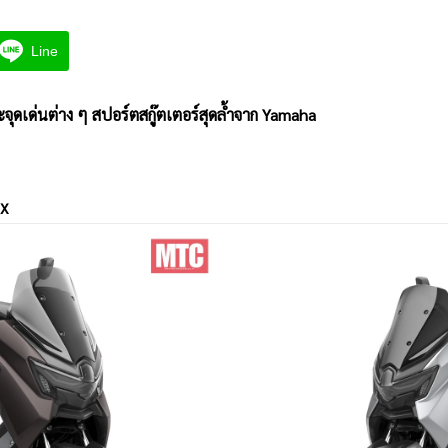
Line
เด่นต่าง ๆ สปอร์ตสกู๊ตเตอร์สุดล้ำจาก Yamaha
AX