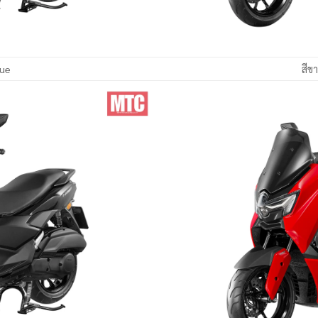
lue
สีข