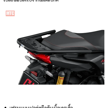
เฟรมแบบเปลคู่หรือดับเบิ้ลเครเดิ้ล