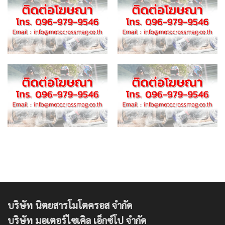
บริษัท นิตยสารโมโตครอส จำกัด
บริษัท มอเตอร์ไซเคิล เอ็กซ์โป จำกัด