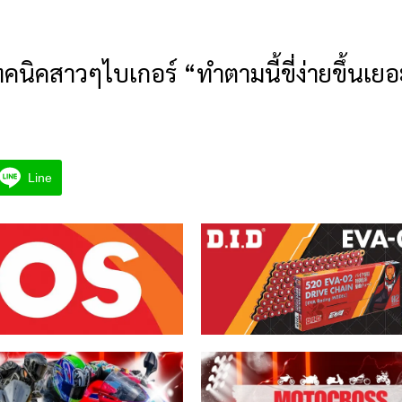
คนิคสาวๆไบเกอร์ “ทำตามนี้ขี่ง่ายขึ้นเย
Line